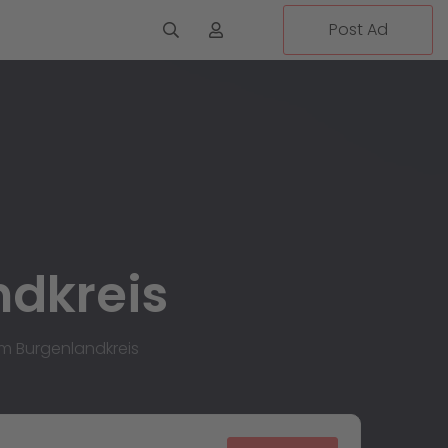
Post Ad
ndkreis
im Burgenlandkreis