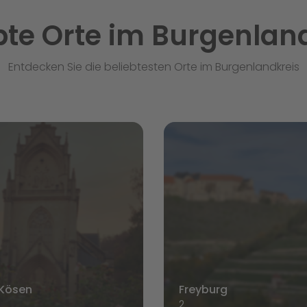
bte Orte im Burgenlan
Entdecken Sie die beliebtesten Orte im Burgenlandkreis
Kösen
Freyburg
2