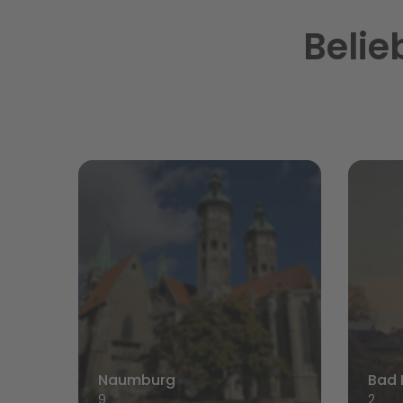
Belie
Naumburg
Bad 
9
2