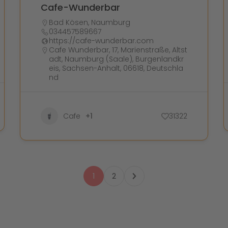
Cafe-Wunderbar
Bad Kösen
,
Naumburg
034457589667
https://cafe-wunderbar.com
Cafe Wunderbar, 17, Marienstraße, Altst
adt, Naumburg (Saale), Burgenlandkr
eis, Sachsen-Anhalt, 06618, Deutschla
nd
Cafe
+1
31322
1
2