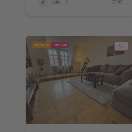
Cafe
+1
109
FEATURED
POPULAR