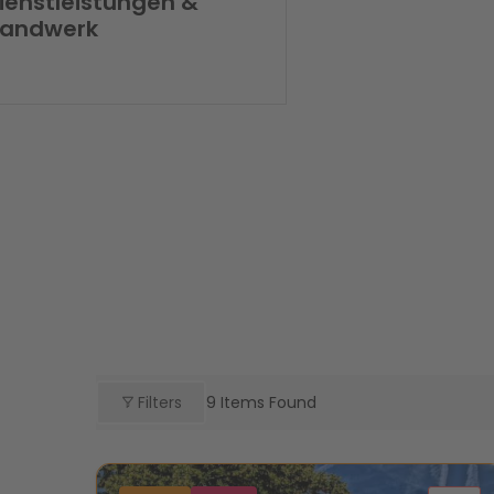
ienstleistungen &
andwerk
Filters
9
Items Found