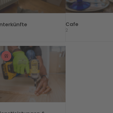
Cafe
nterkünfte
2