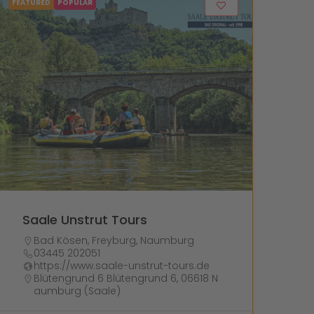
FEATURED
POPULAR
Saale Unstrut Tours
Bad Kösen
,
Freyburg
,
Naumburg
03445 202051
https://www.saale-unstrut-tours.de
Blütengrund 6 Blütengrund 6, 06618 N
aumburg (Saale)