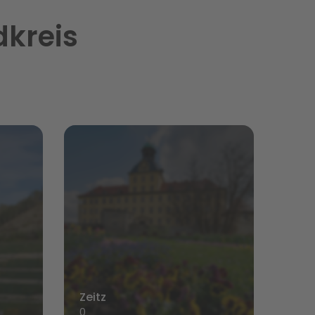
dkreis
Zeitz
0