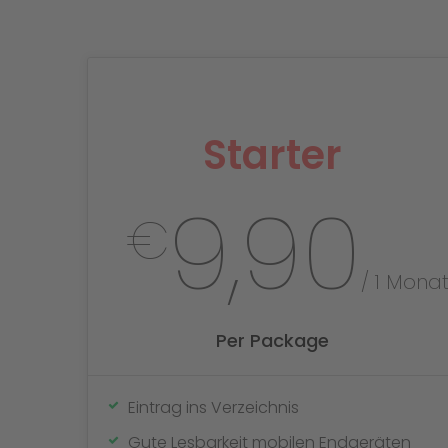
Starter
9,90
€
/ 1 Mona
Per Package
Eintrag ins Verzeichnis
Gute Lesbarkeit mobilen Endgeräten