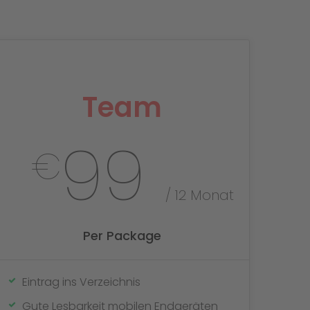
Team
99
€
/ 12 Monat
Per Package
Eintrag ins Verzeichnis
Gute Lesbarkeit mobilen Endgeräten