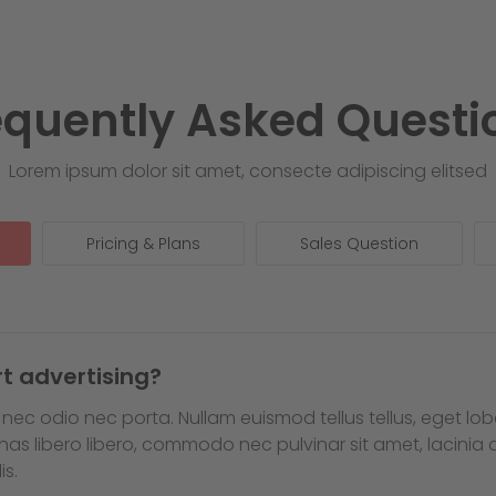
equently Asked Questi
Lorem ipsum dolor sit amet, consecte adipiscing elitsed
Pricing & Plans
Sales Question
rt advertising?
ec odio nec porta. Nullam euismod tellus tellus, eget lobo
nas libero libero, commodo nec pulvinar sit amet, lacinia 
is.