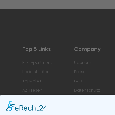
Top 5 Links
Company
Brix-Apartment
Über uns
Liederstädter
Preise
Taj Mahal
FAQ
AZ-Fliesen
Datenschutz
Hoofi
Impressum