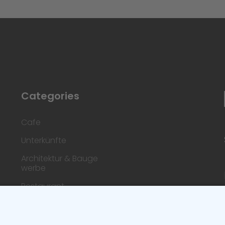
Categories
Cafe
Unterkünfte
Architektur & Bauge
werbe
Restaurant
Dienstleistungen & H
andwerk