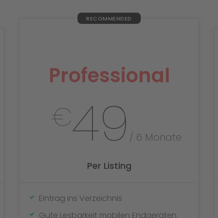
Professional
49
€
t
/ 6 Monate
Per Listing
Eintrag ins Verzeichnis
Gute Lesbarkeit mobilen Endgeräten