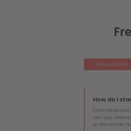
Fr
Getting Started
How do I sta
Etiam bibendum n
cies quis. Maece
et elementum fel