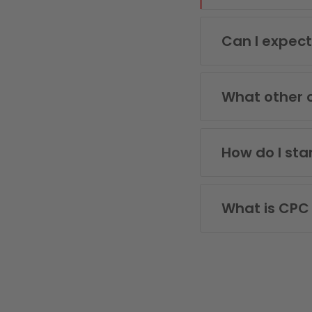
Can I expec
What other 
How do I sta
What is CPC 