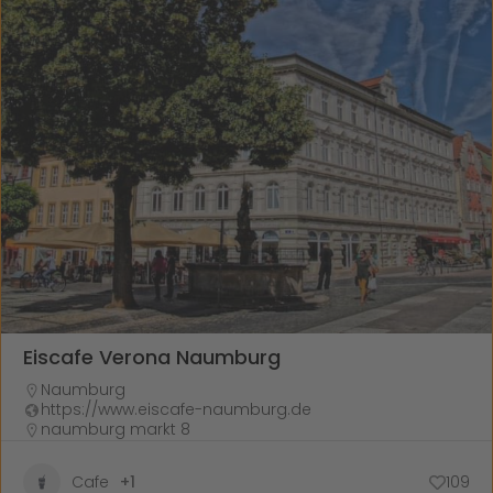
Eiscafe Verona Naumburg
Naumburg
https://www.eiscafe-naumburg.de
naumburg markt 8
Cafe
+1
109