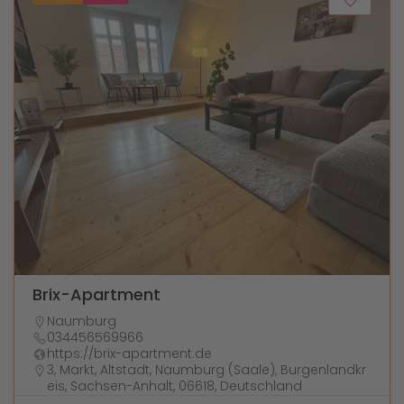
Brix-Apartment
Naumburg
034456569966
https://brix-apartment.de
3, Markt, Altstadt, Naumburg (Saale), Burgenlandkr
eis, Sachsen-Anhalt, 06618, Deutschland