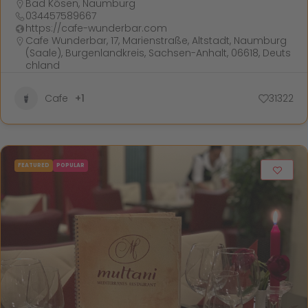
Bad Kösen
,
Naumburg
034457589667
https://cafe-wunderbar.com
Cafe Wunderbar, 17, Marienstraße, Altstadt, Naumburg
(Saale), Burgenlandkreis, Sachsen-Anhalt, 06618, Deuts
chland
Cafe
+1
31322
FEATURED
POPULAR