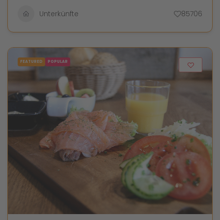
Unterkünfte
85706
FEATURED
POPULAR