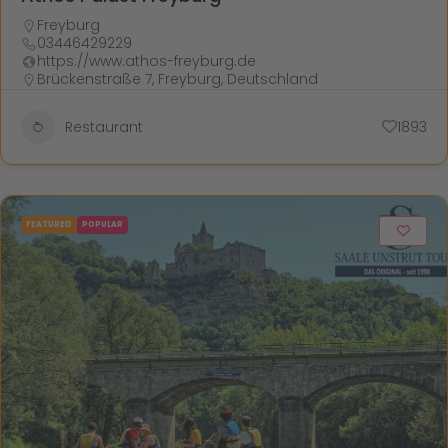
Freyburg
03446429229
https://www.athos-freyburg.de
Brückenstraße 7, Freyburg, Deutschland
Restaurant
1893
FEATURED
POPULAR