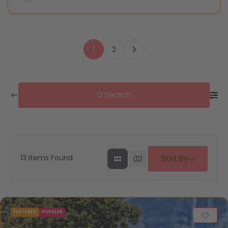
1
2
Search
13
Items Found
Sort By
FEATURED
POPULAR