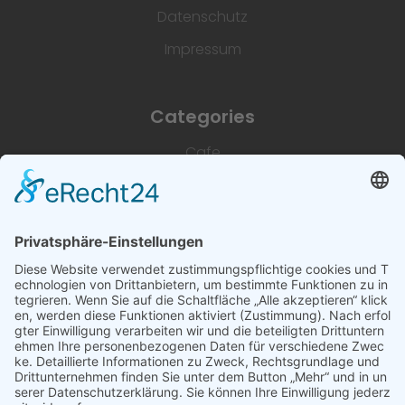
Datenschutz
Impressum
Categories
Cafe
Unterkünfte
Architektur & Baugewerbe
Restaurant
Dienstleistungen & Handwerk
Deutsch