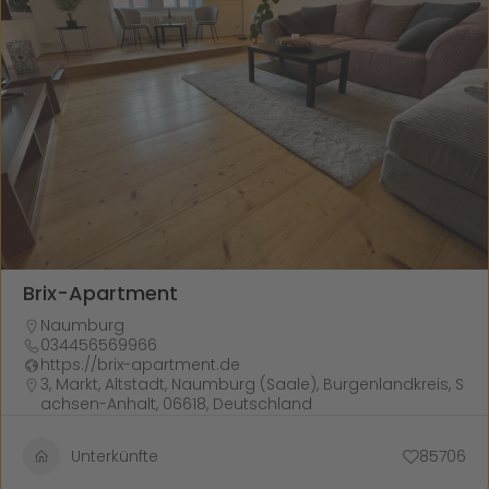
Brix-Apartment
Naumburg
034456569966
https://brix-apartment.de
3, Markt, Altstadt, Naumburg (Saale), Burgenlandkreis, S
achsen-Anhalt, 06618, Deutschland
Unterkünfte
85706