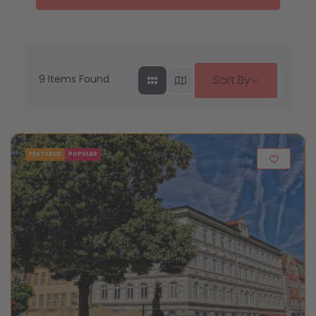
9
Items Found
Sort By
FEATURED
POPULAR