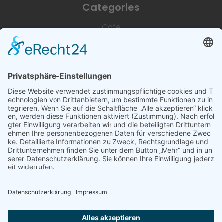
Categories
Cafe
Unterkünfte
Architektur & Baugewerbe
Restaurant
Dienstleistungen & Handwerk
Deutsch
Subscribe to newsletter