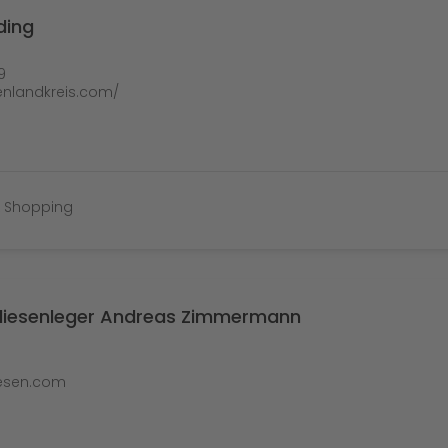
ding
9
enlandkreis.com/
& Shopping
Fliesenleger Andreas Zimmermann
liesen.com