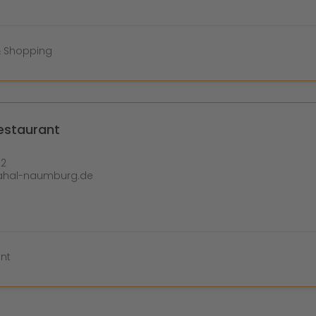
& Shopping
estaurant
82
mahal-naumburg.de
nt