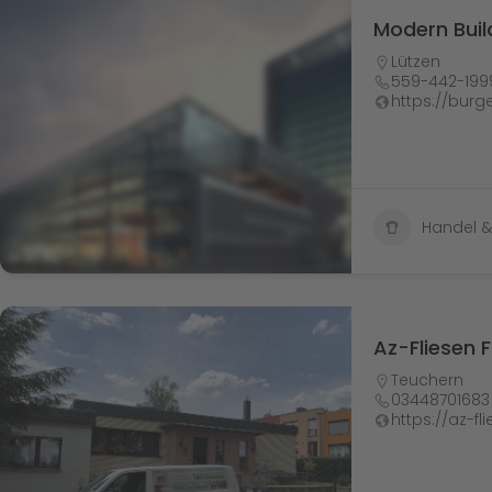
Modern Buil
Lützen
559-442-199
https://burg
Handel 
Az-Fliesen 
Teuchern
03448701683
https://az-f