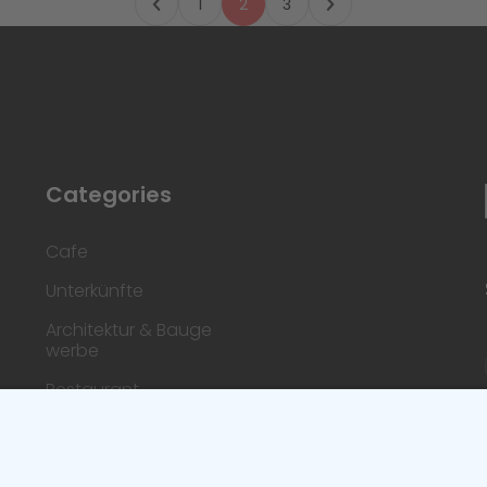
1
2
3
Categories
Cafe
Unterkünfte
Architektur & Bauge
werbe
Restaurant
Dienstleistungen & H
andwerk