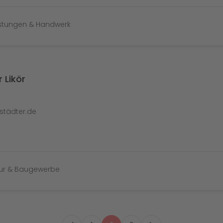
istungen & Handwerk
 Likör
rstädter.de
tur & Baugewerbe