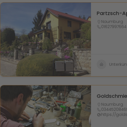
Partzsch-A
Naumburg
01627997664
Unterkün
Goldschmi
Naumburg
0344520846
https://gol