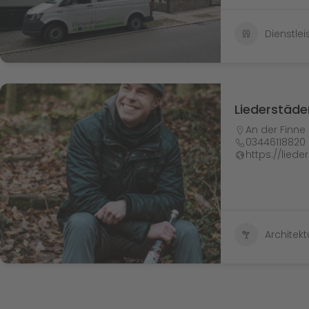
Dienstle
Liederstäder
An der Finne
03446118820
https://liede
Architek