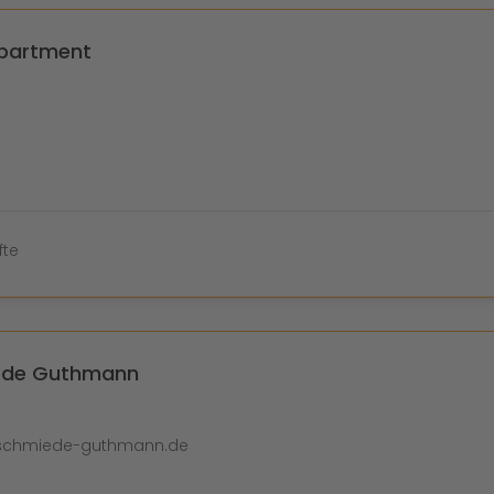
partment
fte
ede Guthmann
1
dschmiede-guthmann.de