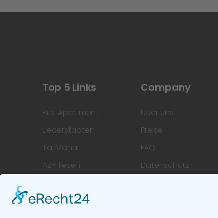
Top 5 Links
Company
Brix-Apartment
Über uns
Liederstädter
Preise
Taj Mahal
FAQ
AZ-Fliesen
Datenschutz
Hoofi
Impressum