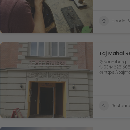
Handel 
Taj Mahal R
Naumburg
0344526150
https://taj
Restaura