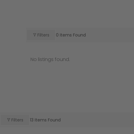
Filters
0
Items Found
No listings found.
Filters
13
Items Found