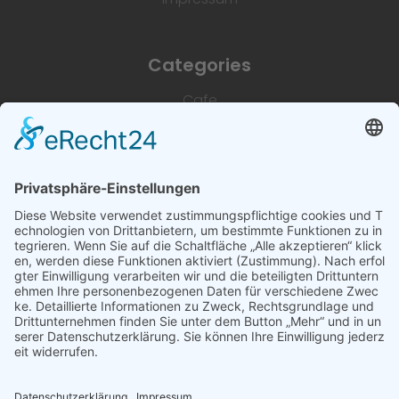
Categories
Cafe
Unterkünfte
Architektur & Baugewerbe
Restaurant
Dienstleistungen & Handwerk
Deutsch
Subscribe to newsletter