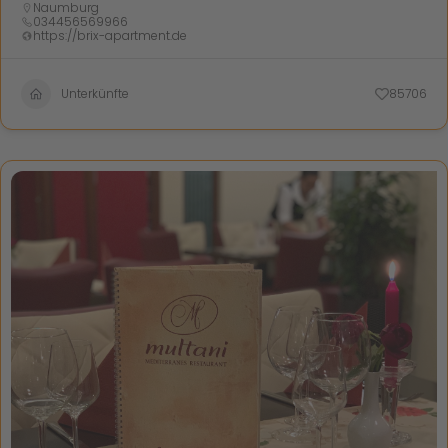
Naumburg
034456569966
https://brix-apartment.de
Unterkünfte
85706