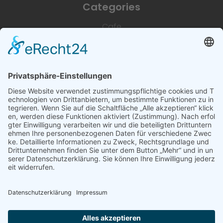
Categories
Cafe
Unterkünfte
Architektur & Baugewerbe
Restaurant
Dienstleistungen & Handwerk
Deutsch
Subscribe to newsletter