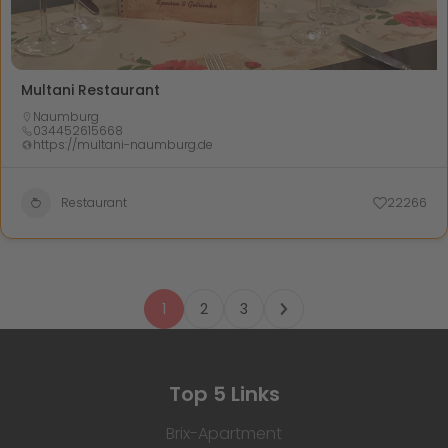
Multani Restaurant
Naumburg
034452615668
https://multani-naumburg.de
Restaurant
22266
1
2
3
Top 5 Links
Brix-Apartment