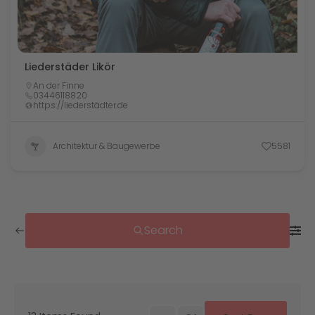
Liederstäder Likör
An der Finne
03446118820
https://liederstädter.de
Architektur & Baugewerbe
5581
Search