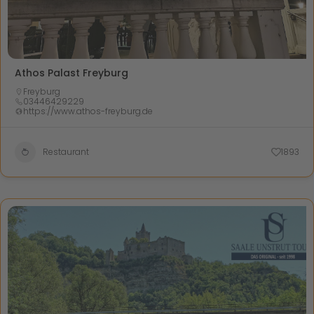
Athos Palast Freyburg
Freyburg
03446429229
https://www.athos-freyburg.de
Restaurant
1893