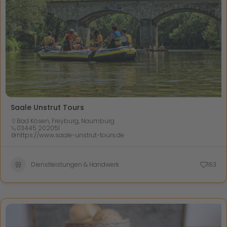
Saale Unstrut Tours
Bad Kösen
,
Freyburg
,
Naumburg
03445 202051
https://www.saale-unstrut-tours.de
Dienstleistungen & Handwerk
163