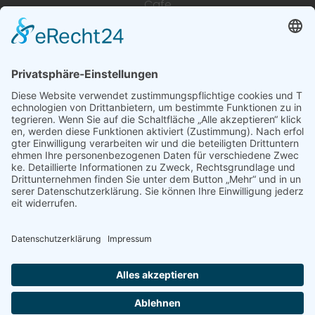
Cafe
Unterkünfte
Architektur & Baugewerbe
Restaurant
Dienstleistungen & Handwerk
Deutsch
Subscribe to newsletter