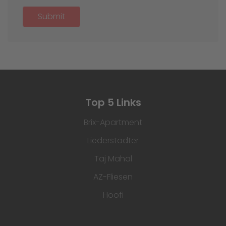
Submit
Top 5 Links
Brix-Apartment
Liederstädter
Taj Mahal
AZ-Fliesen
Hoofi