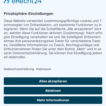
Architektur & Baugewerbe
Restaurant
Dienstleistungen & Handwerk
Deutsch
Subscribe to newsletter
©
2026
All Rights Reserved I Ein Projekt von
Netbrix.de