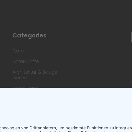
Categories
Cafe
Unterkünfte
Architektur & Bauge
werbe
Restaurant
Dienstleistungen & H
andwerk