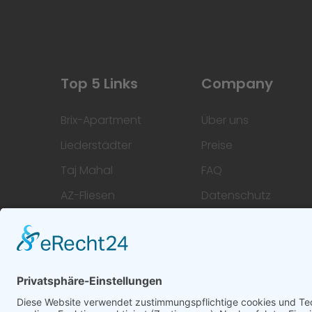
Top 5 Links
Company
Brix-Apartment
Über uns
Liederstädter
Preise
Taj Mahal
FAQ
AZ-Fliesen
Datenschutz
Hoofi
Impressum