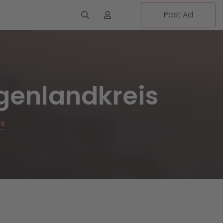
Post Ad
genlandkreis
is