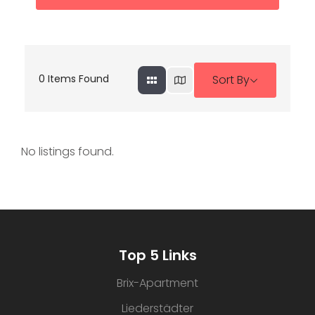
0
Items Found
Sort By
No listings found.
Top 5 Links
Brix-Apartment
Liederstädter