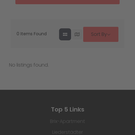
0
Items Found
Sort By
No listings found.
Top 5 Links
Brix-Apartment
Liederstädter