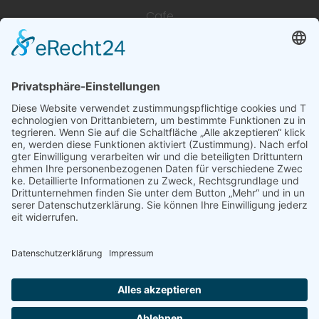
Cafe
Unterkünfte
Architektur & Baugewerbe
Restaurant
Dienstleistungen & Handwerk
Deutsch
Subscribe to newsletter