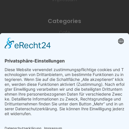
Categories
Cafe
Unterkünfte
Architektur & Baugewerbe
Restaurant
Dienstleistungen & Handwerk
Deutsch
Subscribe to newsletter