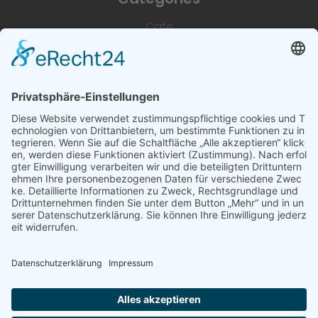
Cafe
Unterkünfte
Architektur & Baugewerbe
Restaurant
Dienstleistungen & Handwerk
Deutsch
Subscribe to newsletter