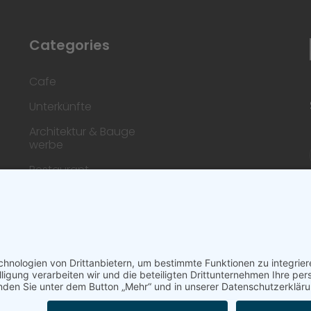
Categories
Cafe
Unterkünfte
Architektur & Bauge
werbe
Restaurant
Dienstleistungen & H
andwerk