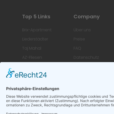
Top 5 Links
Company
Brix-Apartment
Über uns
Liederstädter
Preise
Taj Mahal
FAQ
AZ-Fliesen
Datenschutz
Hoofi
Impressum