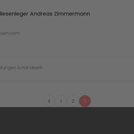
Fliesenleger Andreas Zimmermann
liesen.com
istungen & Handwerk
1
2
3