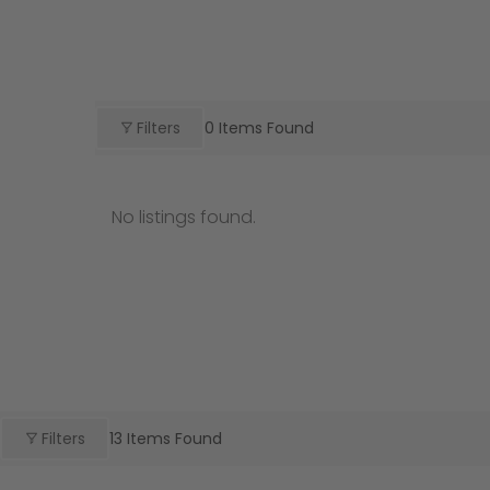
Filters
0
Items Found
No listings found.
Filters
13
Items Found