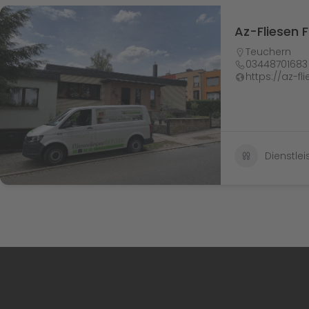
Az-Fliesen 
Teuchern
03448701683
https://az-f
Dienstle