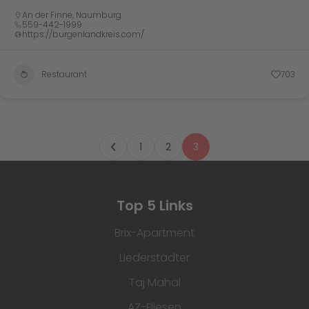
An der Finne
,
Naumburg
559-442-1999
https://burgenlandkreis.com/
Restaurant
703
1
2
3
Top 5 Links
Brix-Apartment
Liederstädter
Taj Mahal
AZ-Fliesen