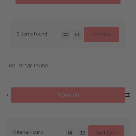
0
Items Found
Sort By
No listings found.
Search
13
Items Found
Sort By