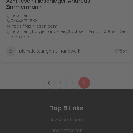
Az-Fliesen Fliesenleger Andreas
Zimmermann
Teuchern
03448701683
https://az-fliesen.com
Teuchern, Burgenlandkreis, Sachsen-Anhalt, 06682, Deu
tschland
Dienstleistungen & Handwerk
857
1
2
3
Top 5 Links
Brix-Apartment
Liederstädter