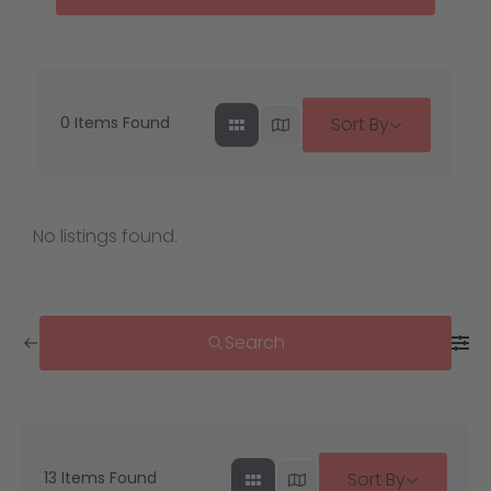
0
Items Found
Sort By
No listings found.
Search
13
Items Found
Sort By