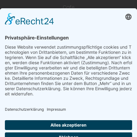
Cafe
Unterkünfte
Architektur & Baugewerbe
Restaurant
Dienstleistungen & Handwerk
Deutsch
Subscribe to newsletter