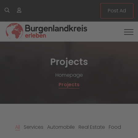
Post Ad
Projects
Homepage
Projects
All
Services
Automobile
Real Estate
Food